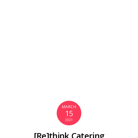
MARCH
15
2021
[Re]think Catering