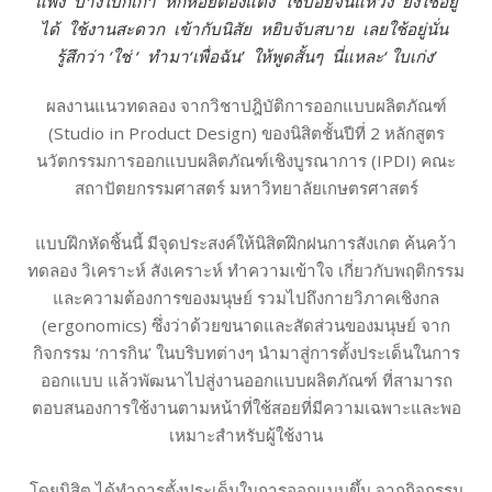
แพง
บางใบก็เก่า
หักห้อยต่องแต่ง
ใช้บ่อยจนแหว่ง
ยังใช้อยู่
ได้
ใช้งานสะดวก
เข้ากับนิสัย
หยิบจับสบาย
เลยใช้อยู่นั่น
รู้สึกว่า ‘ใช่ ‘
ทำมา‘เพื่อฉัน’
ให้พูดสั้นๆ
นี่แหละ‘ ใบเก่ง’
ผลงานแนวทดลอง จากวิชาปฎิบัติการออกแบบผลิตภัณฑ์
(Studio in Product Design) ของนิสิตชั้นปีที่ 2 หลักสูตร
นวัตกรรมการออกแบบผลิตภัณฑ์เชิงบูรณาการ (IPDI) คณะ
สถาปัตยกรรมศาสตร์ มหาวิทยาลัยเกษตรศาสตร์
แบบฝึกหัดชิ้นนี้ มีจุดประสงค์ให้นิสิตฝึกฝนการสังเกต ค้นคว้า
ทดลอง วิเคราะห์ สังเคราะห์ ทำความเข้าใจ เกี่ยวกับพฤติกรรม
และความต้องการของมนุษย์ รวมไปถึงกายวิภาคเชิงกล
(ergonomics) ซึ่งว่าด้วยขนาดและสัดส่วนของมนุษย์ จาก
กิจกรรม ‘การกิน’ ในบริบทต่างๆ นำมาสู่การตั้งประเด็นในการ
ออกแบบ แล้วพัฒนาไปสู่งานออกแบบผลิตภัณฑ์ ที่สามารถ
ตอบสนองการใช้งานตามหน้าที่ใช้สอยที่มีความเฉพาะและพอ
เหมาะสำหรับผู้ใช้งาน
โดยนิสิต ได้ทำการตั้งประเด็นในการออกแบบขึ้น จากกิจกรรม