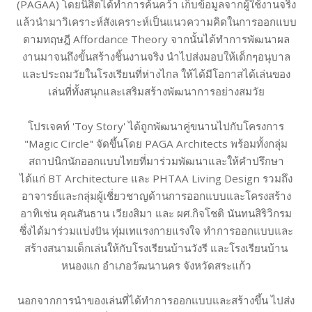
(PAGAA) โดยนิสิตได้ทำการค้นคว้า เก็บข้อมูลจากผู้ใช้งานจริง
แล้วนำมาวิเคราะห์สังเคราะห์เป็นแนวความคิดในการออกแบบ
ตามทฤษฎี Affordance Theory จากนั้นได้ทำการพัฒนาผล
งานมาจนถึงขั้นสร้างชิ้นงานจริง นำไปส่งมอบให้เด็กๆอนุบาล
และประถมวัยในโรงเรียนที่ห่างไกล ให้ได้มีโอกาสได้เล่นของ
เล่นที่ทั้งสนุกและเสริมสร้างพัฒนาการอย่างสมวัย
โปรเจคท์ 'Toy Story' ได้ถูกพัฒนาคู่ขนานไปกับโครงการ
"Magic Circle" จัดขึ้นโดย PAGA Architects พร้อมทั้งกลุ่ม
สถาปนิกนักออกแบบไทยที่มาร่วมพัฒนาและให้คำปรึกษา
ได้แก่ BT Architecture และ PHTAA Living Design รวมถึง
อาจารย์และกลุ่มผู้เชี่ยวชาญด้านการออกแบบและโครงสร้าง
อาทิเช่น คุณสันธาน เวียงสิมา และ ผศ.กิจโชติ นันทนสิริวิกรม
ซึ่งได้มาร่วมแบ่งปัน ทุ่มเทแรงกายแรงใจ ทำการออกแบบและ
สร้างสนามเด็กเล่นให้กับโรงเรียนบ้านวังรี และโรงเรียนบ้าน
หนองแก อำเภอวัฒนานคร จังหวัดสระแก้ว
นอกจากการนำของเล่นที่ได้ทำการออกแบบและสร้างขึ้น ไปส่ง